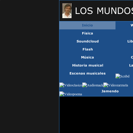
UA-45711396-1