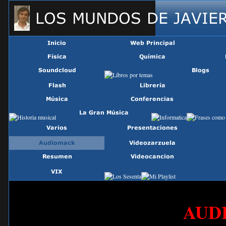
UA-45711396-1
AUD